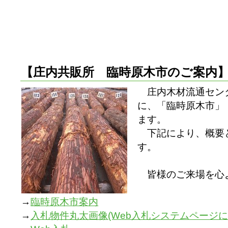
【庄内共販所 臨時原木市のご案内
庄内木材流通センター
に、「臨時原木市」
ます。
下記により、概要
す。
皆様のご来場を心
→
臨時原木市案内
→
入札物件丸太画像(Web入札システムページに