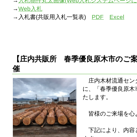
→
入札物件丸太画像(Web入札システムページに
→
Web入札
→入札書(共販用入札一覧表)
PDF
Excel
【庄内共販所 春季優良原木市のご案内】（
催
庄内木材流通センター
に、「春季優良原木
たします。
皆様のご来場を心
下記により、内容