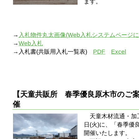
ます。
→
入札物件丸太画像(Web入札システムページに
→
Web入札
→入札書(共販用入札一覧表)
PDF
Excel
【天童共販所 春季優良原木市のご案内】（
催
天童木材流通・加工
日(火)に、「春季
開催いたします。