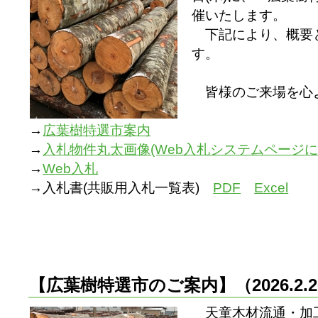
催いたします。
下記により、概要
す。
皆様のご来場を心
→
広葉樹特選市案内
→
入札物件丸太画像(Web入札システムページにて
→
Web入札
→入札書(共販用入札一覧表)
PDF
Excel
【広葉樹特選市のご案内】
（2026.2
天童木材流通・加工