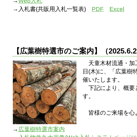
→
Web入札
→入札書(共販用入札一覧表)
PDF
Excel
【広葉樹特選市のご案内】
（2025.6
天童木材流通・加工
日(木)に、「広葉
催いたします。
下記により、概要
す。
皆様のご来場を心
→
広葉樹特選市案内