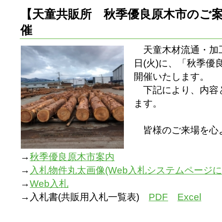
【天童共販所 秋季優良原木市のご案内】（
催
天童木材流通・加工
日(火)に、「秋季
開催いたします。
下記により、内容
ます。
皆様のご来場を心
→
秋季優良原木市案内
→
入札物件丸太画像(Web入札システムページに
→
Web入札
→入札書(共販用入札一覧表)
PDF
Excel