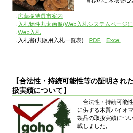
→
広葉樹特選市案内
→
入札物件丸太画像(Web入札システムページにて
→
Web入札
→入札書(共販用入札一覧表)
PDF
Excel
【合法性・持続可能性等の証明され
扱実績について】
合法性・持続可能性
に供する木質バイオ
製品の取扱実績につい
載しました。