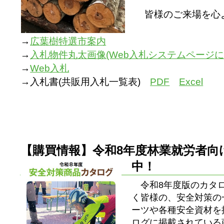
皆様のご来場を心
→
広葉樹特選市案内
→
入札物件丸太画像(Web入札システムページにて
→
Web入札
→入札書(共販用入札一覧表)
PDF
Excel
【購買情報】令和8年度林業就労者向
中！
令和8年度版のカタロ
く皆様の、安全対策の
ーツや各種安全資材を
ログに掲載されている