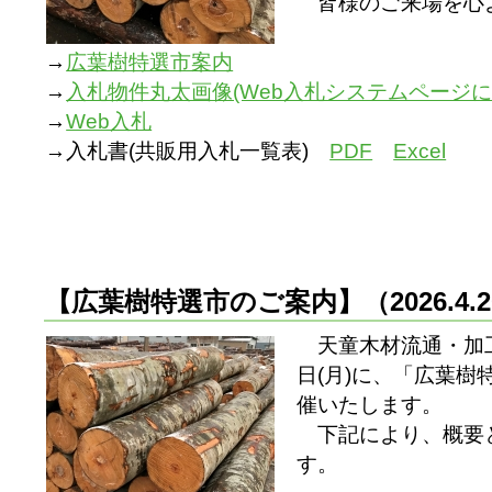
皆様のご来場を心
→
広葉樹特選市案内
→
入札物件丸太画像(Web入札システムページにて
→
Web入札
→入札書(共販用入札一覧表)
PDF
Excel
【広葉樹特選市のご案内】
（2026.4
天童木材流通・加工
日(月)に、「広葉
催いたします。
下記により、概要
す。