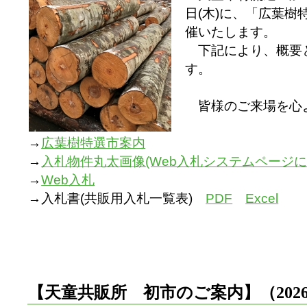
日(木)に、「広葉
催いたします。
下記により、概要
す。
皆様のご来場を心
→
広葉樹特選市案内
→
入札物件丸太画像(Web入札システムページにて
→
Web入札
→入札書(共販用入札一覧表)
PDF
Excel
【天童共販所 初市のご案内】（2026.