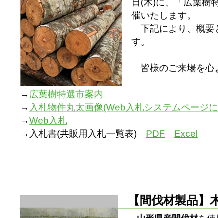
日(木)に、「広葉
催いたします。
下記により、概要
す。
皆様のご来場を心
→
広葉樹特選市案内
→
入札物件丸太画像(Web入札システムページに
→
Web入札
→入札書(共販用入札一覧表)
PDF
Excel
【間伐材製品】