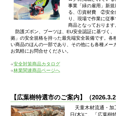
事業「緑の雇用」新規
る、①資材費 ②安全
り、現場で作業に従事
商品となっております
防護ズボン、ブーツは、EU安全認証に基づく、「cla
拠」の安全規格を持った最先端安全装備です。各
い商品のほんの一部であり、その他にも各種メー
お気軽にお問合せください。
安全対策商品カタログ
林業関連商品ページへ
【広葉樹特選市のご案内】
（2026.3
天童木材流通・加工
日(木)に、「広葉