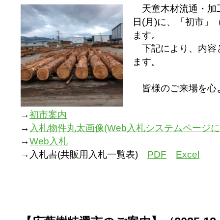
天童木材流通・加工
日(月)に、「初市
ます。
下記により、内容
ます。
皆様のご来場を心
→
初市案内
→
入札物件丸太画像(Web入札システムページに
→
Web入札
→入札書(共販用入札一覧表)
PDF
Excel