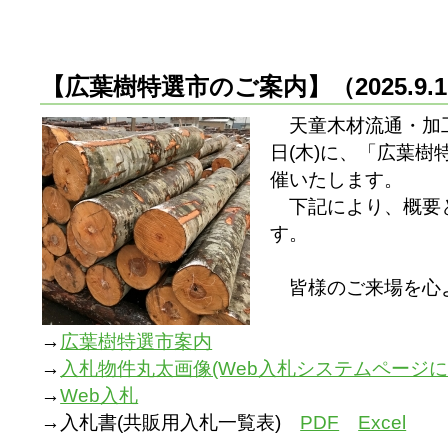
【広葉樹特選市のご案内】
（2025.9
天童木材流通・加工
日(木)に、「広葉
催いたします。
下記により、概要
す。
皆様のご来場を心
→
広葉樹特選市案内
→
入札物件丸太画像(Web入札システムページに
→
Web入札
→入札書(共販用入札一覧表)
PDF
Excel