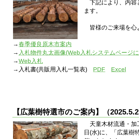
下記により、内容
ます。
皆様のご来場を心
→
春季優良原木市案内
→
入札物件丸太画像(Web入札システムページに
→
Web入札
→入札書(共販用入札一覧表)
PDF
Excel
【広葉樹特選市のご案内】
（2025.5
天童木材流通・加工
日(水)に、「広葉