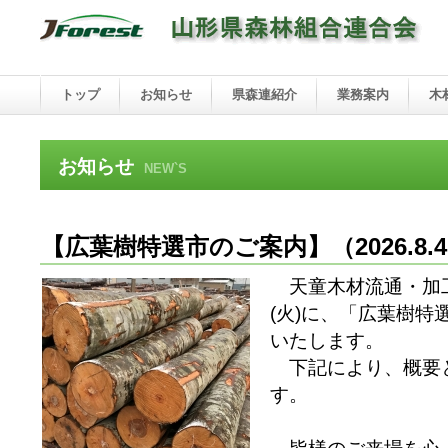
トップ
お知らせ
県森連紹介
業務案内
木
お知らせ
NEW`S
【広葉樹特選市のご案内】
（2026.8
天童木材流通・加工
(火)に、「広葉樹
いたします。
下記により、概要
す。
皆様のご来場を心