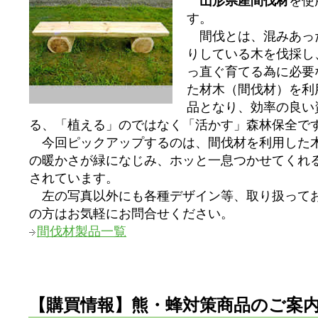
山形県産間伐材
を使
す。
間伐とは、混みあっ
りしている木を伐採し
っ直ぐ育てる為に必要
た材木（間伐材）を利
品となり、効率の良い
る、「植える」のではなく「活かす」森林保全で
今回ピックアップするのは、間伐材を利用した
の暖かさが緑になじみ、ホッと一息つかせてくれ
されています。
左の写真以外にも各種デザイン等、取り扱って
の方はお気軽にお問合せください。
間伐材製品一覧
【購買情報】熊・蜂対策商品のご案