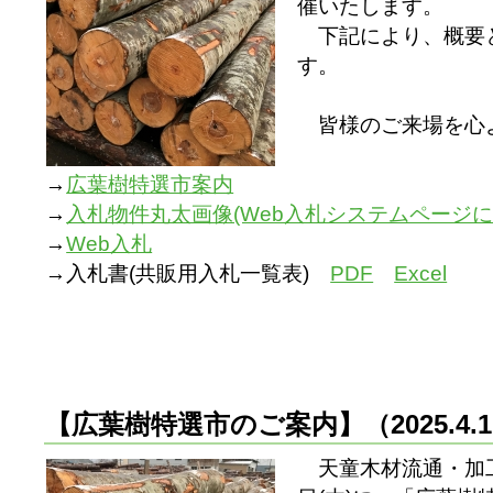
催いたします。
下記により、概要
す。
皆様のご来場を心
→
広葉樹特選市案内
→
入札物件丸太画像(Web入札システムページに
→
Web入札
→入札書(共販用入札一覧表)
PDF
Excel
【広葉樹特選市のご案内】
（2025.4
天童木材流通・加工