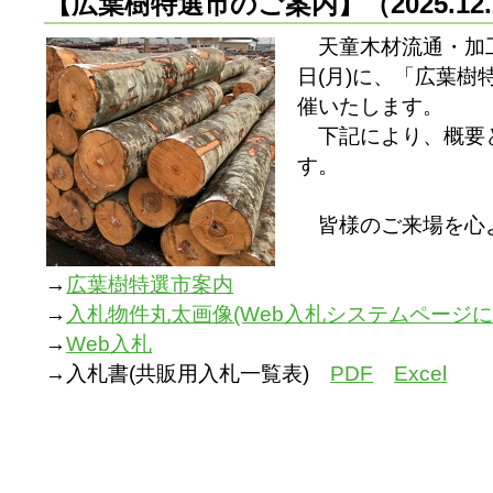
【広葉樹特選市のご案内】
（2025.1
天童木材流通・加工
日(月)に、「広葉
催いたします。
下記により、概要
す。
皆様のご来場を心
→
広葉樹特選市案内
→
入札物件丸太画像(Web入札システムページに
→
Web入札
→入札書(共販用入札一覧表)
PDF
Excel